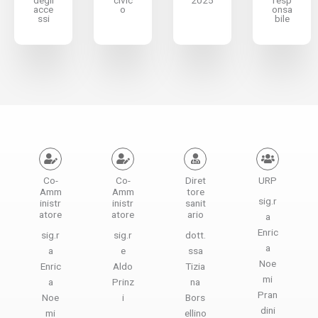
acce
o
onsa
ssi
bile
Co-
Co-
Diret
URP
Amm
Amm
tore
sig.r
inistr
inistr
sanit
atore
atore
ario
a
Enric
sig.r
sig.r
dott.
a
a
e
ssa
Noe
Enric
Aldo
Tizia
mi
a
Prinz
na
Pran
Noe
i
Bors
dini
mi
ellino