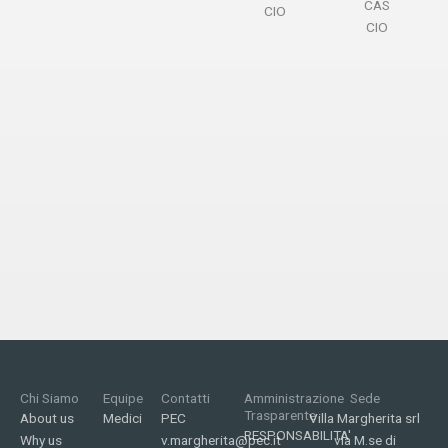
CAS
CIO
CIO
Chi Siamo
Equipe
Contatti
Amministrazione
Sede
Trasparente
About us
Medici
PEC
Villa Margherita srl
RESPONSABILITA'
Why us
v.margherita@pec.it
via M.se di