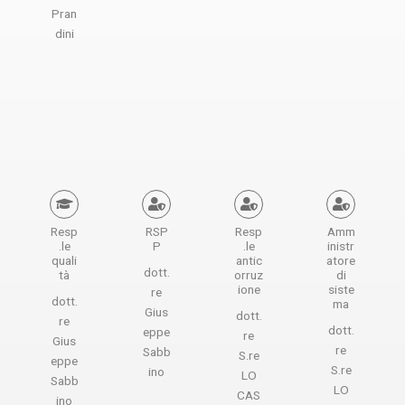
Pran
dini
Resp
RSP
Resp
Amm
.le
P
.le
inistr
quali
antic
atore
dott.
tà
orruz
di
ione
siste
re
dott.
ma
Gius
dott.
re
dott.
eppe
re
Gius
re
Sabb
S.re
eppe
S.re
ino
LO
Sabb
LO
CAS
ino