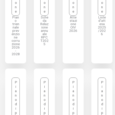
o
o
o
o
n
n
n
n
e
e
e
e
Pian
Sche
Atte
Liste
o
da
stazi
d'att
trien
Relaz
one
esa
nale
ione
OIV
2025
prev
annu
2026
/202
enzio
ale
6
ne
RPC
corru
T202
zione
5
2026
-
2028
P
P
P
P
i
i
i
i
a
a
a
a
n
n
n
n
o
o
o
o
d
d
d
d
i
i
i
i
p
p
p
p