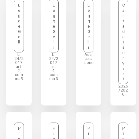
L
L
L
C
e
e
e
a
g
g
g
r
g
g
g
t
e
e
e
a
G
G
G
d
e
e
e
e
ll
ll
ll
i
i
i
i
s
e
L.
L.
Assi
r
24/2
24/2
cura
017
017
zione
v
art.
art.
i
2,
4,
z
com
com
ma5
ma 3
i
2025
/202
6
P
P
P
P
i
i
i
i
a
a
a
a