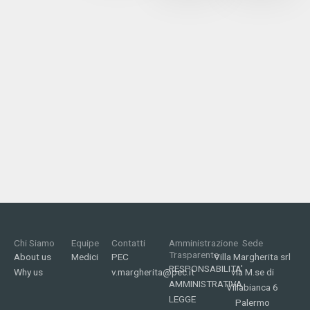
Chi Siamo
Equipe
Contatti
Amministrazione
Sede
Trasparente
About us
Medici
PEC
Villa Margherita srl
RESPONSABILITA'
Why us
v.margherita@pec.it
via M.se di
AMMINISTRATIVA
Villabianca 6
LEGGE
Palermo