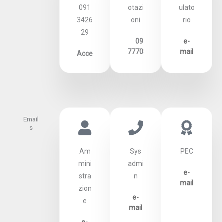
091
otazi
ulato
3426
oni
rio
29
091
e-
7770875
mail
Accettazione
Email
s
Am
Sys
PEC
mini
admi
e-
stra
n
mail
zion
e-
e
mail
e-