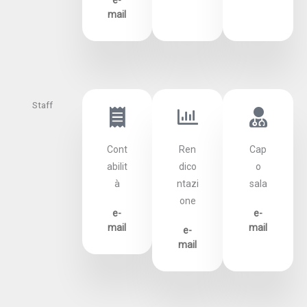
mail
Staff
Cont
Ren
Cap
abilit
dico
o
à
ntazi
sala
one
e-
e-
mail
mail
e-
mail